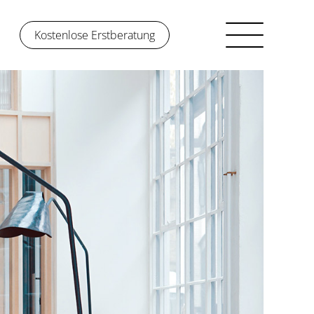
Kostenlose Erstberatung
Kostenlose Erstberatung
So funktioniert’s
Über uns
Projekte
Jobs
Login