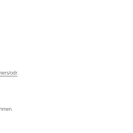
mers/odr
.
nehmen.