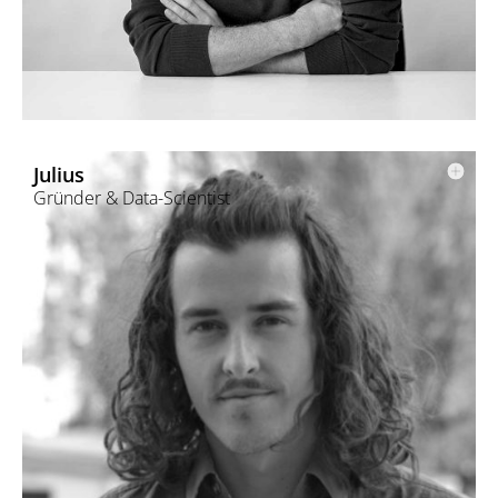
Architektur.
Nach Kooperationen mit w e i s s Architekten gründete er
gemeinsam mit Daniel und Julius daHome.
Julius
Gründer & Data-Scientist
Daniel studierte Architektur an der HFT Stuttgart, TU Delft, KIT
Kyoto und ETH Zürich.
Berufliche Stationen bei der Ippolito Fleitz Group sowie bei
Foster + Partners führten ihn international durch
unterschiedlichste Projekte.
Als Mitgründer und “Joker” von daHome Architekten kann und
konnte er einiges an Berufserfahrung einfließen lassen.