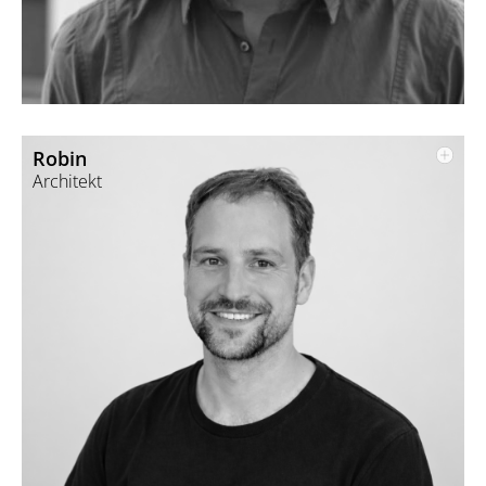
Daniel versteht sich darauf, Gebäuden durch feinfühlige,
ästhetische Raffinessen eine unaufgeregte Eleganz zu
verleihen.
Robin
Architekt
Julius studierte Maschinenbau an der TU Ilmenau und
Ozeanographie an der Universität Hamburg.
Er promovierte an der TU München im Bereich Statistik und
Datenverarbeitung mit Fokus auf Klimawandel.