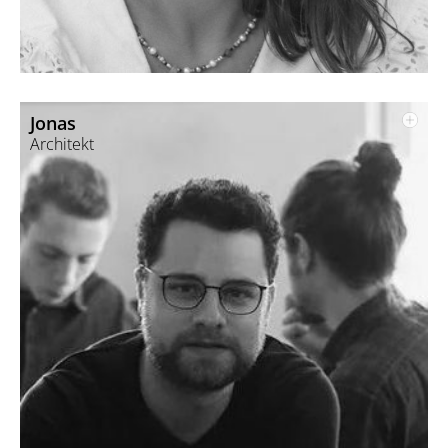
Entwurf mit einem starken Verständnis für Konstruktion und
Umsetzung.
Jonas
Architekt
Maria studierte Architektur an der FH Erfurt und sammelte
parallel praktische Erfahrung bei HKS Architekten.
Nach ihrem Abschluss arbeitete sie in Stuttgart und Erfurt
und ist Mitglied der Architektenkammer Thüringen.
Bei daHome liegt ihr Fokus auf Entwurfswettbewerben und