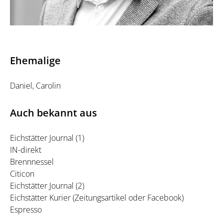
seine Arbeiten bereits mehrfach ausgezeichnet.
Ehemalige
Daniel, Carolin
Auch bekannt aus
Eichstätter Journal (1)
IN-direkt
Niels studierte Architektur an der FH Erfurt im Bachelor und
Brennnessel
Master.
Citicon
Bei Junk & Reich Architekten BDA war er als Entwurfsarchitekt
Eichstätter Journal (2)
angestellt und bestritt erfolgreich zahlreiche Wettbewerbe.
Eichstätter Kurier (
Zeitungsartikel
oder
Facebook
)
Niels ist daHome-Entwerfer der ersten Stunde und freut sich
stets über neue herausfordernde Wettbewerbsaufgaben, die
Espresso
kreative Lösungen erfordern.