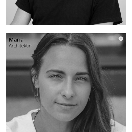
Bei daHome treibt er die Verbindung von Architektur, IT und
AI voran, um Planung effizienter und nachhaltiger zu machen.
Maria
Architektin
Robin studierte Architektur an der TU Dresden und der
Universität Florenz.
Er sammelte Erfahrung in Architekturbüros in Zürich, Berlin
und München sowie im modernen Holzbau.
Als Mitglied der Bayerischen Architektenkammer verbindet er