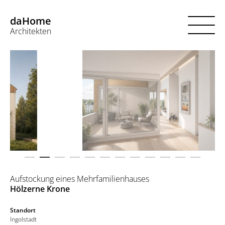
daHome
Architekten
Kostenlose Erstberatung
So funktioniert’s
Über uns
Projekte
Jobs
Login
Aufstockung eines Mehrfamilienhauses
Hölzerne Krone
Standort
Ingolstadt