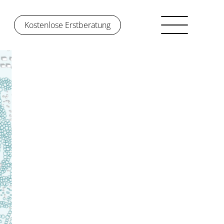
Kostenlose Erstberatung
Kostenlose Erstberatung
So funktioniert’s
Über uns
Projekte
Jobs
Login