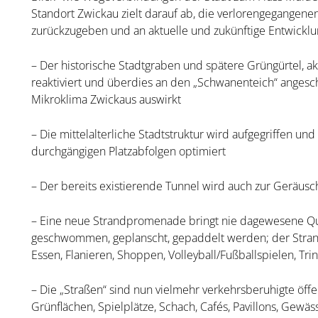
Standort Zwickau zielt darauf ab, die verlorengegangen
zurückzugeben und an aktuelle und zukünftige Entwickl
– Der historische Stadtgraben und spätere Grüngürtel, ak
reaktiviert und überdies an den „Schwanenteich“ angesc
Mikroklima Zwickaus auswirkt
– Die mittelalterliche Stadtstruktur wird aufgegriffen u
durchgängigen Platzabfolgen optimiert
– Der bereits existierende Tunnel wird auch zur Geräus
– Eine neue Strandpromenade bringt nie dagewesene Qu
geschwommen, geplanscht, gepaddelt werden; der Stran
Essen, Flanieren, Shoppen, Volleyball/Fußballspielen, Trin
– Die „Straßen“ sind nun vielmehr verkehrsberuhigte öffe
Grünflächen, Spielplätze, Schach, Cafés, Pavillons, Gewä